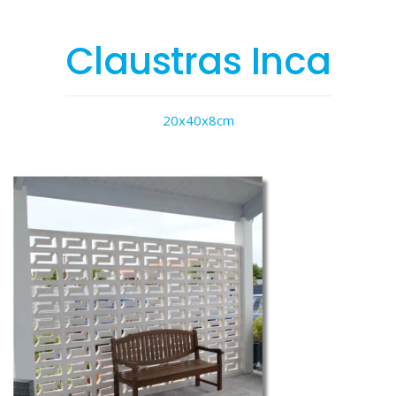
Claustras Inca
20x40x8cm