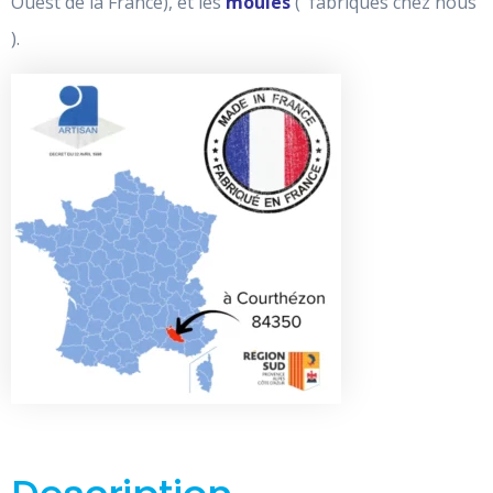
Ouest de la France), et les
moules
( fabriqués chez nous
).