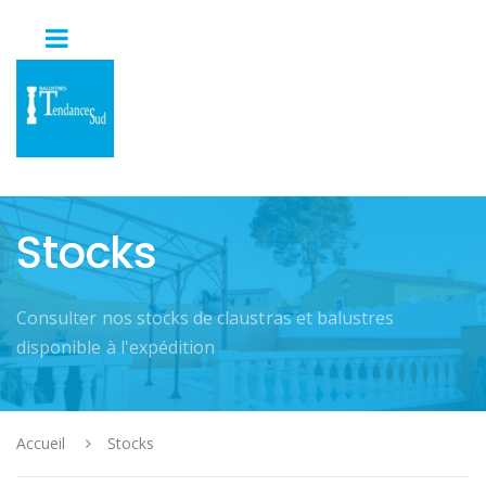
Stocks
Consulter nos stocks de claustras et balustres
disponible à l'expédition
Accueil
Stocks