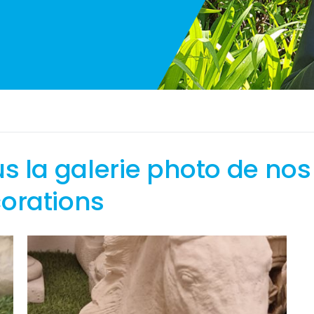
s la galerie photo de nos
orations